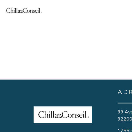
AD
99 Ave
92200,
1755 r