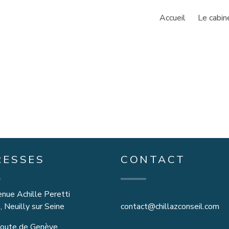
Accueil
Le cabin
RESSES
CONTACT
nue Achille Peretti
 Neuilly sur Seine
contact@chillazconseil.com
oute de Genève