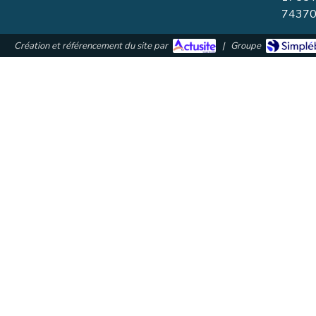
7437
Création et référencement du site par
|
Groupe