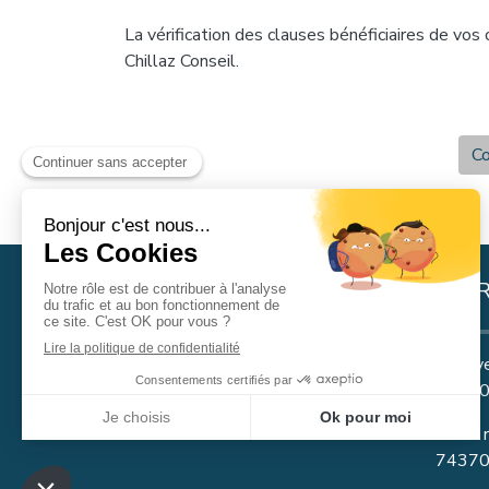
La vérification des clauses bénéficiaires de vo
Chillaz Conseil.
Co
AD
99 Ave
92200,
1755 r
7437