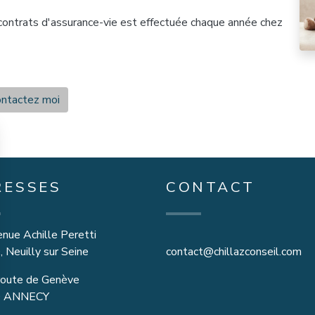
s contrats d'assurance-vie est effectuée chaque année chez
ntactez moi
RESSES
CONTACT
nue Achille Peretti
 Neuilly sur Seine
contact@chillazconseil.com
oute de Genève
0 ANNECY