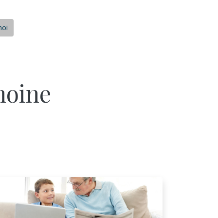
moi
moine