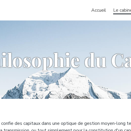
Accueil
Le cabin
ilosophie du C
 confie des capitaux dans une optique de gestion moyen-long term
la transmission, ou tout simplement pour la constitution d'un capi