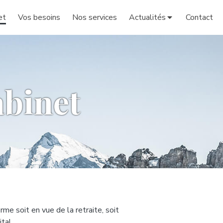
et
Vos besoins
Nos services
Actualités
Contact
abinet
e soit en vue de la retraite, soit
tal.